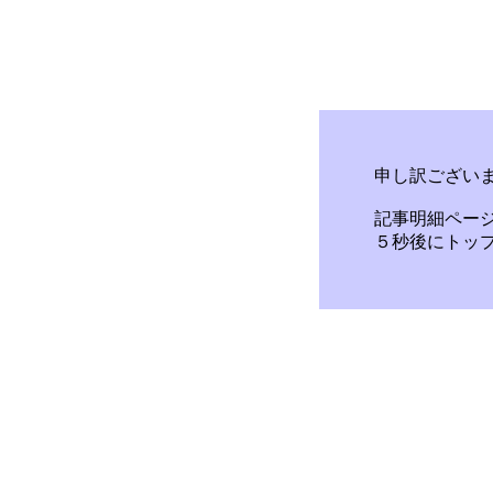
申し訳ござい
記事明細ペー
５秒後にトッ