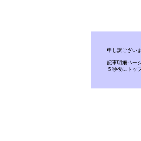
申し訳ござい
記事明細ペー
５秒後にトッ